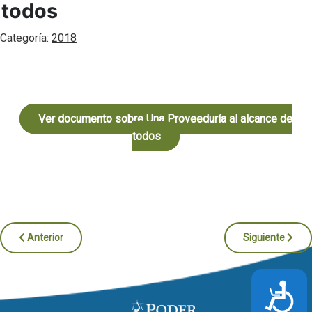
todos
Categoría:
2018
Ver documento sobre Una Proveeduría al alcance de
todos
Artículo anterior: Circuito Judicial de Goicoechea obtiene Bandera 
Artículo siguien
Anterior
Siguiente
Acces