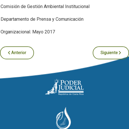
Comisión de Gestión Ambiental Institucional
Departamento de Prensa y Comunicación
Organizacional. Mayo 2017
Artículo anterior: Destaca Subcomisión de Gestión Ambiental de Tu
Artículo siguien
Anterior
Siguiente